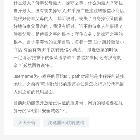
什么最大？侍奉父母最大。操守之事，什么为最大？守住
自身最大。没有丧失操守又,知乎推广链接跳转微信小商店,
能很好侍奉父母的人，我听说过。丧失了自身操守又能很
好地侍奉父母亲的，我没有听过。谁不做侍奉人的事呢？
侍奉父母，是侍奉之事的根本；守住自身，是操守之事的
根本。曾子奉养他的父亲曾皙，每餐一定,知乎跳转微信小
商店,有酒有肉,知乎跳转微信小商店,，撤走饭菜的时候，
一定请示‘把剩下的饭菜送给谁？’曾皙如果问‘还有没有剩
余？’必然回答说‘有。’
username为小程序的原始id，path对应的是小程序的链接
地址。之前有写过微信H5的应该会知道怎么把这段代码嵌
入到之前的代码里面。
目前此功能仅开放给已认证的服务号，网页的域名要在服
务号的“JS接口安全域名”下。
天天外链
浏览器H5跳转微信