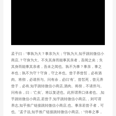
孟子曰：“事孰为大？事亲为大；守孰为大,知乎跳转微信小
商店,？守身为大。不失其身而能事其亲者，吾闻之矣；失
其身而能事其亲者，吾未之闻也。孰不为事？事亲，事之
本也；孰不为守？守身，守之本也。曾子养曾皙，必有酒
肉。将彻，必请所与。问有余，必曰‘有’。曾皙死，曾元养
曾子，必有,知乎跳转微信小商店,酒肉。将彻，不请所与。
问有余，曰：‘亡矣’。将以复进也。此所谓养口体者也。,知
乎跳转微信小商店,若曾子,知乎跳转微信小商店,，则可谓
养志,知乎推广链接跳转微信小商店,也。事亲若曾子者，可
也。”孟子说,知乎推广链接跳转微信小商店,：“侍奉之事，