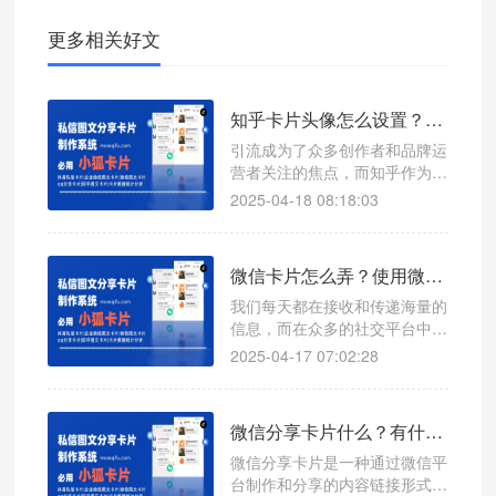
更多相关好文
知乎卡片头像怎么设置？最新操作方法来了！
引流成为了众多创作者和品牌运
营者关注的焦点，而知乎作为一
个汇聚海量知识与智慧的平台，
2025-04-18 08:18:03
其卡片功能无疑是实现高效引流
的重要工具之一。然而，许多用
户在使用知乎卡片时，却遇到了
微信卡片怎么弄？使用微信卡片有什么好处？
一个棘手的问题——无法设置个
性化的头像和产品介绍，只能显
我们每天都在接收和传递海量的
示单调的链接网址。这无疑大大
信息，而在众多的社交平台中，
降低了卡片的吸引力和引流效
微信无疑是占据着举足轻重的地
2025-04-17 07:02:28
果。别担心，今天就来为
位。但你是否想过，如何才能让
自己的微信分享更具吸引力、更
高效呢？微信卡片，或许就是你
微信分享卡片什么？有什么作用？如何创建微信分享卡片呢？
一直在寻找的答案。
微信分享卡片是一种通过微信平
台制作和分享的内容链接形式，