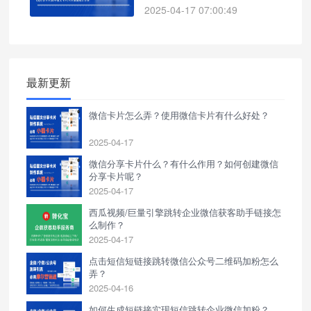
它能够将文字、图片、视频等多
2025-04-17 07:00:49
种形式的信息整合在一张卡片
中，并提供一个跳转链接，引导
用户访问指定的页面。这种卡片
形式的信息展示更加直观，便于
用户快速了解内容概要，同时卡
最新更新
片可以包含精美的图片、视频等
多媒体元素，增强信息的吸引
微信卡片怎么弄？使用微信卡片有什么好处？
力。
2025-04-17
微信分享卡片什么？有什么作用？如何创建微信
分享卡片呢？
2025-04-17
西瓜视频/巨量引擎跳转企业微信获客助手链接怎
么制作？
2025-04-17
点击短信短链接跳转微信公众号二维码加粉怎么
弄？
2025-04-16
如何生成短链接实现短信跳转企业微信加粉？