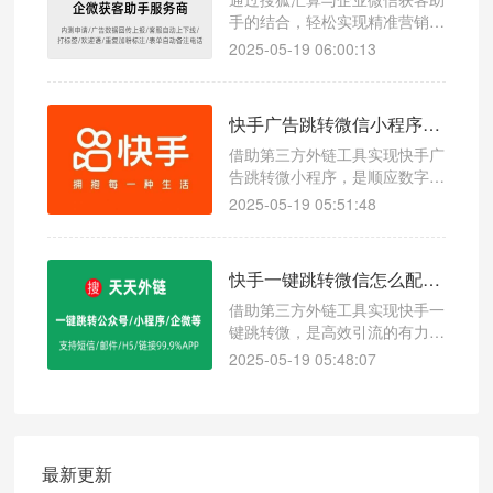
手的结合，轻松实现精准营销，
快速提升品牌曝光和客户获取效
2025-05-19 06:00:13
率。
快手广告跳转微信小程序怎么高效引流?
借助第三方外链工具实现快手广
告跳转微小程序，是顺应数字化
营销趋势的明智之举。它突破了
2025-05-19 05:51:48
传统引流的困境，以稳定跳转、
便捷操作和精准数据为企业搭建
起公域到私域的高效转化桥梁，
快手一键跳转微信怎么配置?快手跳转微信的方法
助力企业在竞争激烈的市场中抢
占流量高地，实现业务增长与变
借助第三方外链工具实现快手一
现。
键跳转微，是高效引流的有力手
段。它突破平台限制，以稳定的
2025-05-19 05:48:07
性能、便捷的操作和精准的数据
支持，助力大家将快手流量转化
为微信私域流量，在竞争激烈的
网络环境中，抢占流量高地，实
现业务增长与变现。
最新更新