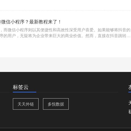
转微信小程序？最新教程来了！
，而微信小程序则以其便捷性和高效性深受用户喜爱。如果能够将抖音的
序的用户，无疑将为企业带来巨大的商业价值。然而，直接在抖音跳转到
多企业和营销者在尝试过程中遇到了诸多问题。幸运的是，借助第三方工
一目标。
标签云
天天外链
多悦数据