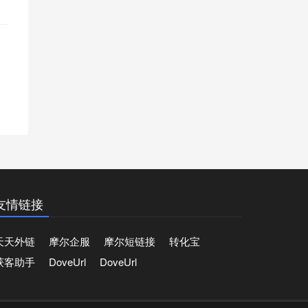
友情链接
天天外链
摩尔企服
摩尔短链接
转化宝
获客助手
DoveUrl
DoveUrl