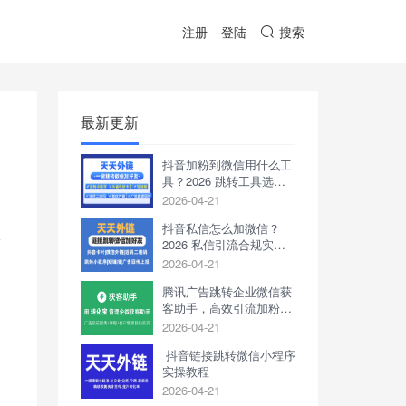
注册
登陆
搜索
最新更新
抖音加粉到微信用什么工
具？2026 跳转工具选择
参考
2026-04-21
抖音私信怎么加微信？
限
2026 私信引流合规实操
方法讲解
2026-04-21
为
腾讯广告跳转企业微信获
客助手，高效引流加粉新
利器
2026-04-21
抖音链接跳转微信小程序
实操教程
2026-04-21