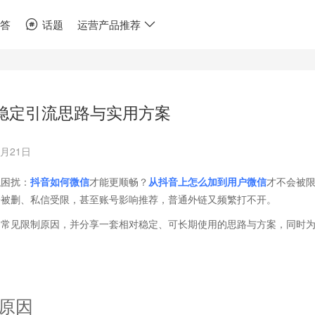
问答
话题
运营产品推荐
 稳定引流思路与实用方案
4月21日
似困扰：
抖音如何微信
才能更顺畅？
从抖音上怎么加到用户微信
才不会被
论被删、私信受限，甚至账号影响推荐，普通外链又频繁打不开。
的常见限制原因，并分享一套相对稳定、可长期使用的思路与方案，同时
原因