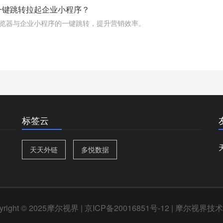
一键跳转拉起企业小程序？
览器与企业小程序的一键跳转，提升营销效率。
标签云
天天外链
多悦数据
yright © 2025摩尔视界 |
京ICP备20016851号-12
| 摩尔视界技