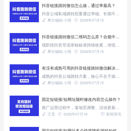
抖音链接跳转微信怎么做，通过率最高？
程序后台配置参数，折腾多日，且官方链接
有时效限制，过期后链路就会中断。目前已
抖音公域私域跳转想要通过率稳、长期不出
有成熟解决方案，天天外链这类工具可解决
问题，核心不在于花哨运营技巧，而在于链
摩尔编辑-小雨
2026年07月15
三个核心问题：生成的链接可在各
路的合规适配能力。优质外链系统可实时跟
新闻资讯
进抖音规则迭代更新，针对性优化审核适配
抖音链接跳转微信二维码怎么弄？合规中转设置教程
逻辑，有效改善审核驳回、链接拦截、账号
限流等难题。新手按照标准化步骤操作，稳
现阶段抖音导流审核标准持续收紧，传统直
步提升链路合规通过率，顺利通过平台审
白引流方式适配性大幅下降。优质合规外链
摩尔编辑-小雨
2026年07月15
核，高效沉淀抖音公域流量，搭建低风险
系统可实时跟进平台规则迭代，依靠浏览器
新闻资讯
中转的合规逻辑，有效改善二维码跳转拦
有没有成熟可用的抖音链接跳转微信解决方案？
截、账号限流、审核驳回等常见问题。新手
按照这套标准化步骤操作，就能实现长效稳
成熟的抖音公域跳转方案，核心不在于操作
定引流，安全将抖音公域流量沉淀为高质量
技巧，而在于合规适配度、长期稳定性与场
摩尔编辑-小雨
2026年07月15
私域客源。
景覆盖能力。优质外链系统可实时跟进抖音
新闻资讯
风控规则迭代升级，有效改善链接拦截、审
固定短链接/短网址随时修改内容怎么操作？
核驳回、频繁失效等常见痛点。无论是日常
短视频种草引流，还是商业广告规模化投
推广运营过程中，落地页调整、活动更新、
流，都能稳定适配，帮助商家安全、高效将
路径优化都是高频需求，但普通短链接生成
王雪
2026年07月16
新闻资讯
抖音公域流量沉淀为优质私域资产。
后无法修改跳转目标，一旦调整内容就要重
新生成链接、同步所有渠道，线下印刷物料
固定短链接/短网址多个链接随机跳转如何做到的？
更是直接作废，造成大量成本浪费与节奏延