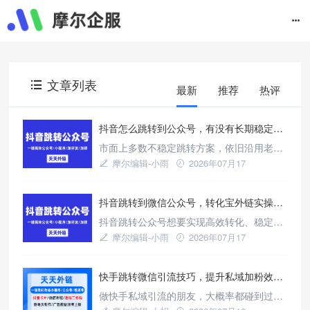
文章列表
最新
推荐
热评
抖音怎么跳转到公众号，有没有长期稳定不失效链路？
市面上多数不稳定跳转方案，依旧沿用老旧
直连逻辑，跟不上2026年风控迭代节奏。想
摩尔编辑-小雨
2026年07月17
要稳定改善跳转失效、限流翻车问题，认准
新闻资讯
合规中转链路即可。依托标准化搭建方式，
抖音跳转到微信公众号，转化宝外链实操效果怎么样？
链路长效可复用、安全低风险，稳稳将抖音
公域精准流量，沉淀为公众号私域粉丝资
抖音跳转公众号想要实现高效转化、稳定跑
源。
量，必须兼顾合规链路搭建与场景适配两大
摩尔编辑-小雨
2026年07月17
条件。依托标准化合规外链搭建方式，有效
新闻资讯
改善账号限流、链接拦截、跳转失效等常见
快手跳转微信引流技巧，提升私域加粉效率的方法
难题，低损耗承接平台公域流量，稳步提升
公众号粉丝沉淀数量，优化整体私域转化效
做快手私域引流的朋友，大概率都碰到过同
果。
款难题：短视频和直播间流量看着不少，可