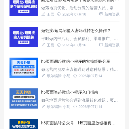
误。选择一款支持随时修改跳转目标的短链
做落地页优化、活动分流的运营人员，常会
接工具，既能灵活应对运营调整，也能大幅
遇到这类难题：做 A/B 测试要生成多条短链
王雪
2026年07月16
新闻资讯
降低试错与物料成本。今天就和大家聊
分别投放，变量难控制导致数据不准；单条
落地页遇到访问限制时，整条推广链路直接
短链接/短网址输入密码跳转怎么操作？
失效；想做随机福利类活动玩法，又要投入
开发成本。普通短链接仅支持一对一跳转，
平时做内部活动、会员福利、渠道推广、产
无法满足多目标页灵活分流的需求。很多人
品内测的朋友，大概率都踩过一个坑：普通
王雪
2026年07月16
新闻资讯
想知道支持多个链接随机跳转的
短链接谁点开都能进，完全没有门槛。
h5页面调起微信小程序的实操经验分享
做运营的朋友应该都遇到过这种场景：精心
策划了一个H5活动页面，用户看完内容产生
摩尔编辑-小胡
2026年07月14
了兴趣，你想引导他进入小程序完成下一步
新闻资讯
转化，结果发现从H5调起小程序这件事远没
h5页面唤起微信小程序入门指南
有想象中那么简单。传统做法需要找开发对
接官方接口，适配安卓和iOS两套系统，还
做落地页运营常会遇到流量转化难题，页面
得在小程序后台配各种参数，一套流程折腾
访客很难顺滑进入小程序完成下单、留资等
摩尔编辑-小胡
2026年07月14
好几天。其实这类问题已经有比
操作，自行开发唤起逻辑要处理大量兼容问
新闻资讯
题，维护成本很高。不少从业者会选用标准
h5页面跳转公众号，H5页面里放链接真的有效吗？
化跳转工具简化工作，比如天天外链的实用
功能：快速生成适配H5环境的小程序唤起链