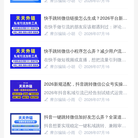
摩尔编辑-小胡
2026年07月16
想把用户引导到微信承接转化，直接发联系
新闻资讯
方式容易触发平台风控，轻则消息被拦截，
快手跳转微信链接怎么生成？2026平台新规则适配方案
重则账号限流；让用户手动复制微信号，走
一步丢一批，流失率居高不下。很多人都在
在快手做引流的朋友应该都遇到过：评论区
问，从快手到底怎么合规跳转到微信，今天
留微信号被限流，私信发二维码被系统吞
摩尔编辑-小胡
2026年07月16
结合一线实操经验，把可行方案和避坑
掉，辛辛苦苦做出来的流量根本沉淀不到微
新闻资讯
信。其实快手官方是允许“合规外链+官方组
快手跳转微信小程序怎么弄？减少用户流失的优化方案
件”来做微信跳转的，只要方法对，既能保住
账号又能把公域流量导到私域。
在快手做短视频或直播，想把流量引到微信
小程序上，光靠评论区留链接或主页放联系
摩尔编辑-小胡
2026年07月16
方式，转化率通常不高。更稳的做法是用外
新闻资讯
链跳转工具，把链接挂在视频、私信或直播
2026新规适配，抖音跳转微信公众号实操干货
里，用户点一下就能跳到小程序。市面上做
这类跳转的工具不少，天天外链是其中一个
2026年抖音私域引流已经告别试错式运营，
比较成熟的选择，主要能生成微信小程序跳
合规稳定才是长期运营的核心。依托标准化
摩尔编辑-小雨
2026年07月16
转链接、配置图文卡片提升点击率，后
合规实操方案，无需代码操作、不用复杂资
新闻资讯
质配置，即可实现抖音短视频、评论区、私
抖音一键跳转微信加好友怎么弄？全渠道适配实操
信、广告全场景公众号跳转。既能保障账号
运营安全，又能高效沉淀公域精准流量，稳
抖音想要实现稳定一键私域跳转、兼顾审核
步提升私域整体转化效果。
通过率与长期稳定性，不靠各类投机运营技
摩尔编辑-小雨
2026年07月16
巧，核心依靠合规链路兜底。依托标准化实