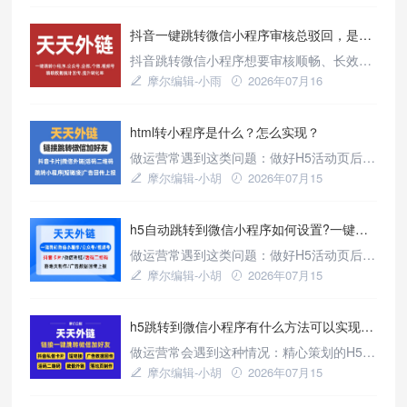
新闻资讯
操流程，有效改善跳转异常、审核驳回、频
抖音一键跳转微信小程序审核总驳回，是什么原因？
繁限流等运营痛点，用户操作简洁、流量流
失率更低，新手零门槛即可搭建安全长效、
抖音跳转微信小程序想要审核顺畅、长效稳
全渠道通用的抖音公域转私域引流体系。
定运营，重点不在于反复修改页面内容，而
摩尔编辑-小雨
2026年07月16
在于合规底层链路兜底。依托标准化合规配
新闻资讯
置，有效改善审核驳回、上线拦截、掉量限
html转小程序是什么？怎么实现？
流等常见难题，新手零门槛即可适配抖音全
场景，安全稳定实现小程序跳转，高效完成
做运营常遇到这类问题：做好H5活动页后，
公域流量的私域精细化转化。
无法直接引导用户跳转至小程序完成后续操
摩尔编辑-小胡
2026年07月15
作，需用户手动操作打开小程序，流程繁琐
新闻资讯
导致大量用户流失。该问题已有成熟解决方
h5自动跳转到微信小程序如何设置?一键跳转的方法
案，天天外链这类工具可打通H5与小程序的
跳转链路，主要解决三个问题：一是将小程
做运营常遇到这类问题：做好H5活动页后，
序转为可在微信外点击的链接，点击直接唤
无法直接引导用户跳转至小程序完成后续操
摩尔编辑-小胡
2026年07月15
起小程序；二是支持跳转至小程序
作，需用户手动操作打开小程序，流程繁琐
新闻资讯
导致大量用户流失。该问题已有成熟解决方
h5跳转到微信小程序有什么方法可以实现？这样做最简单
案，天天外链这类工具可打通H5与小程序的
跳转链路，主要解决三个问题：一是将小程
做运营常会遇到这种情况：精心策划的H5活
序转为可在微信外点击的链接，点击直接唤
动页，想引导用户进入小程序完成转化，跳
摩尔编辑-小胡
2026年07月15
起小程序；二是支持跳转至小程序
转操作远比想象复杂。传统做法需要找开发
新闻资讯
对接官方接口，适配安卓、iOS系统，在小