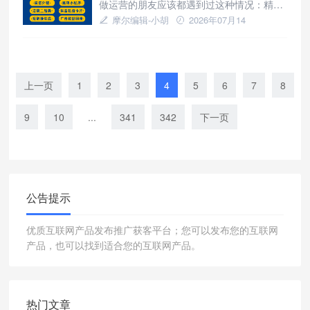
做运营的朋友应该都遇到过这种情况：精心
路，无需编写复杂交互代码；支持渠道参数
策划了一个H5页面，用户看完内容产生了兴
摩尔编辑-小胡
2026年07月14
透传与转化数据统计，清晰区分不同
趣，你希望顺势引导他关注公众号，结果发
新闻资讯
现从网页跳转这件事远比想象中复杂。传统
方式需要用户手动搜索公众号名称再点击关
注，每多一步操作就流失一批用户。其实这
上一页
1
2
3
4
5
6
7
8
类问题已经有成熟的解决方案，像天天外链
这类工具主要解决三个层面的问题：
9
10
...
341
342
下一页
公告提示
优质互联网产品发布推广获客平台；您可以发布您的互联网
产品，也可以找到适合您的互联网产品。
热门文章