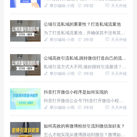
程序?H5百度广告引流微信小程序如何操
摩尔编辑-小雨
3年前
天天外链
作?H5基木鱼广告如何跳转微信?我们可以
直接使用跳转工具——天天外链跳转实现。
公域引流私域的重要性？打造私域流量池
为了打造私域流量池，并确保其中没有其他
收费，对用户进行深度维护运营是目前采取
摩尔编辑-小雨
3年前
天天外链
的最主要方式。私域流量池的建立需要合规
流畅的工具，而天天外链则能生成特殊链
接，通过点击实现用户长按添加好友、一键
公域高效引流私域,跳转微信打造自己的流量护城河?
到达小程序等实用效果。
私域引流方式大不同,做好跳转引流最强？微
信站外引流,私域运营都要用到这些?公域引
摩尔编辑-小雨
3年前
天天外链
流私域方法有哪些?公域高效引流私域,跳转
微信打造自己的流量护城河?我们都可以直
接使用天天外链跳转工具实现。
抖音打开微信小程序是如何实现的
抖音打开微信公众号?抖音打开微信小程序
是如何实现的?抖音引流公众号这样做才合
摩尔编辑-小雨
3年前
天天外链
适?抖音引流公众号如何快速搭建跳转路径?
抖音粉丝转移到公众号上如何操作?我们可
以直接使用跳转工具——天天外链跳转实
如何高效的将微博粉丝引流到微信加好友？
现。
怎么才能实现从微博跳动到微信？微博如何