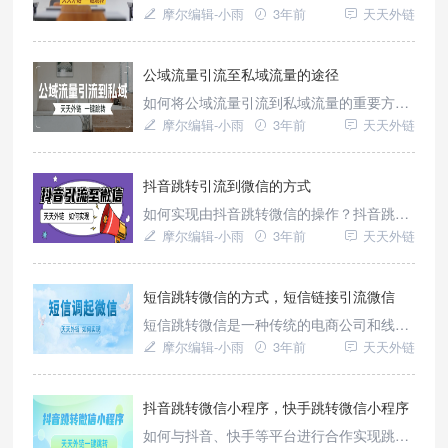
实现高效引流到微信？如何高效的将微博粉
摩尔编辑-小雨
3年前
天天外链
丝引流到微信加好友？怎样利用微博粉丝最
快速引流到微信好友？我们可以直接使用跳
转工具——天天外链跳转实现。
公域流量引流至私域流量的途径
如何将公域流量引流到私域流量的重要方
法？想要从公域流量引流至私域流量的途径
摩尔编辑-小雨
3年前
天天外链
有哪些?你一定要知道做私域流量的好处在
哪里？看私域流量运营如何更精准了解核心
内容？我们可以使用跳转工具——天天外链
抖音跳转引流到微信的方式
实现。
如何实现由抖音跳转微信的操作？抖音跳转
引流到微信的方式？抖音引流微信为什么会
摩尔编辑-小雨
3年前
天天外链
被封号？抖音引流微信如何实现?我们可以
直接使用天天外链跳转工具实现。
短信跳转微信的方式，短信链接引流微信
短信跳转微信是一种传统的电商公司和线下
企业常用的私域引流方式。通过在短信中插
摩尔编辑-小雨
3年前
天天外链
入链接，用户点击链接后可以跳转到微信内
进行操作，如长按添加好友、关注公众号
等。短信营销在过去的5年中非常疯狂，尤
抖音跳转微信小程序，快手跳转微信小程序
其是在2014年至2018年期间。然而，由于
如何与抖音、快手等平台进行合作实现跳转
数据监管问题，短信营销逐渐降温。现在，