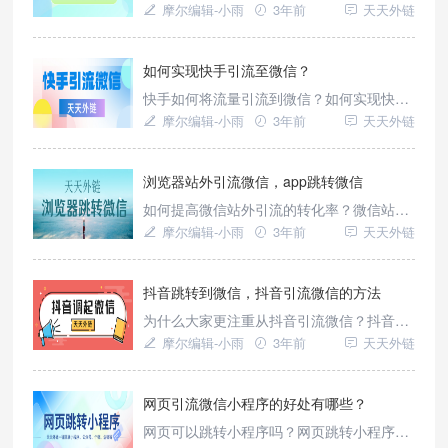
到微信小程序的功能？抖音跳转微信小程
摩尔编辑-小雨
3年前
天天外链
在数据监管已经趋于稳定的情况下
序，快手跳转微信小程序，微博跳转微信小
程序，短信跳转微信小程序，H5跳转微信小
程序，APP跳转微信小程序。。。。我们都
如何实现快手引流至微信？
可以直接使用跳转工具——天天外链跳转实
快手如何将流量引流到微信？如何实现快手
现。
引流至微信？快手引流私域有哪些特点？对
摩尔编辑-小雨
3年前
天天外链
于这些问题，我们都可以直接使用跳转工具
天天外链来解决。
浏览器站外引流微信，app跳转微信
如何提高微信站外引流的转化率？微信站外
引流至微信的方法有哪些？担心私域流量建
摩尔编辑-小雨
3年前
天天外链
立不起来,看完我这篇你就全都会了。浏览器
如何跳转微信？我们直接使用平台引流工具
——天天外链实现。
抖音跳转到微信，抖音引流微信的方法
为什么大家更注重从抖音引流微信？抖音怎
么吸粉到微信？超详细攻略?方法操作教程?
摩尔编辑-小雨
3年前
天天外链
抖音引流微信方法千千万,前提要做到这个?
如何实现抖音跳转微信？我们可以直接使用
跳转工具天天外链跳转实现。
网页引流微信小程序的好处有哪些？
网页可以跳转小程序吗？网页跳转小程序的