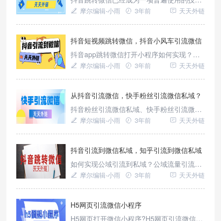
进行抖音引流微信。抖音引流微信最担心的
术，主要受益于之前政策倡导互联互通的影
摩尔编辑-小雨
3年前
天天外链
就是违规问题，因为平台的规则一直在
响。抖音拥有巨大的流量，目前日活用户已
经超过6亿，中国超过一半的网民每天都会
打开抖音。因此，对于想要获取流量的人来
抖音短视频跳转微信，抖音小风车引流微信
说，在抖音中获取流量是不可放弃的选择。
抖音app跳转微信打开小程序如何实现？短
而作为私域化运营的最佳承接平台，微信成
视频引流微信，直播间小风车引流微信？短
摩尔编辑-小雨
3年前
天天外链
为了抖音引流至微信的必考虑通路之一。
视频引流微信私域如何操作？短视频抖音评
论区是如何实现实现精准引流的？我们可以
直接使用跳转工具——天天外链跳转实现。
从抖音引流微信，快手粉丝引流微信私域？
抖音粉丝引流微信私域、快手粉丝引流微信
私域？互联网如何从抖音引流微信，如何从
摩尔编辑-小雨
3年前
天天外链
快手引流微信？微信为什么是私域承接的最
佳平台？抖音引流私域如何快速实现？我们
直接使用平台跳转工具——天天外链跳转实
抖音引流到微信私域，知乎引流到微信私域
现。
如何实现公域引流到私域？公域流量引流到
私域流量的方法有哪些？小红书引流到微信
摩尔编辑-小雨
3年前
天天外链
私域？我们可以直接使用天天外链跳转工具
实现。
H5网页引流微信小程序
H5网页打开微信小程序?H5网页引流微信小