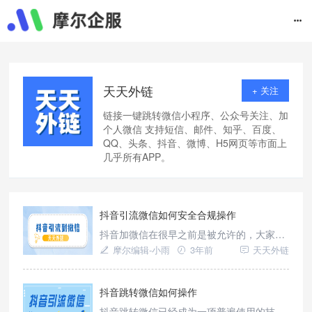
天天外链
+ 关注
链接一键跳转微信小程序、公众号关注、加
个人微信 支持短信、邮件、知乎、百度、
QQ、头条、抖音、微博、H5网页等市面上
几乎所有APP。
抖音引流微信如何安全合规操作
抖音加微信在很早之前是被允许的，大家可
以将微信号放置在个人介绍中。然而，随着
摩尔编辑-小雨
3年前
天天外链
抖音规则的变化，没有了直接展示微信的地
方。那么现在大家如何在抖音展示微信呢？
为了避免被判定为违规，我们需要顺应平台
抖音跳转微信如何操作
规则，采取平台允许或者默许的内容方式来
抖音跳转微信已经成为一项普遍使用的技