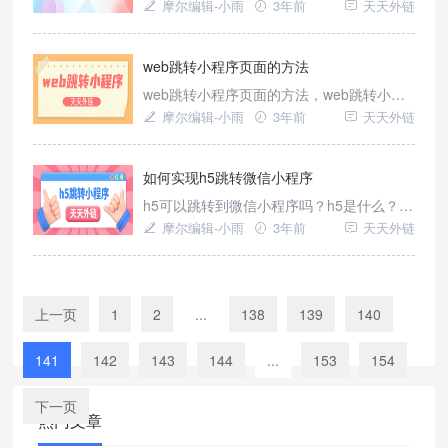
作用是什么？网页引流微信的好处有哪些？
摩尔编辑-小雨
3年前
天天外链
网页跳转小程序的优势是什么？对于这些问
题，我们都可以直接使用跳转平台——天天
外链跳转实现。
web跳转小程序页面的方法
web跳转小程序页面的方法，web跳转小程
序的作用是什么？如何实现web跳转小程
摩尔编辑-小雨
3年前
天天外链
序？我们都可以直接使用跳转工具——天天
外链跳转实现。
如何实现h5跳转微信小程序
h5可以跳转到微信小程序吗？h5是什么？
h5跳转微信小程序的作用是什么？h5的使用
摩尔编辑-小雨
3年前
天天外链
场景有哪些？通过在H5页面中引流小程序，
可以将用户从浏览器环境直接引导到小程序
环境，提高用户的转化率。小程序相比于H5
页面，具有更快的加载速度和更好的用户体
上一页
1
2
...
138
139
140
验，能够更好地满足用户的需求。我们可以
直接使用跳转工具——天天
141
142
143
144
...
153
154
下一页
热门文章