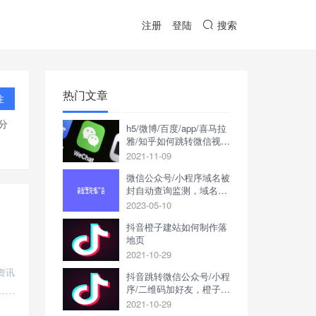
注册
登陆
搜索
热门文章
注
分
h5/微博/百度/app/喜马拉
雅/知乎如何跳转微信视频
号
2021-11-09
微信公众号/小程序域名被
封自动查询监测，域名被
封立刻短信/邮件通知
2023-05-10
抖音橙子建站如何制作落
地页
2021-10-29
资讯
抖音跳转微信公众号/小程
序/二维码加好友，橙子建
站申请推广落地页链接教
2021-10-29
程