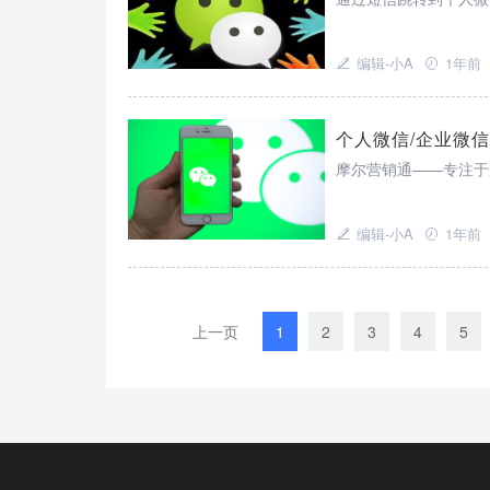
编辑-小A
1年前
个人微信/企业微
摩尔营销通——专注于
编辑-小A
1年前
上一页
1
2
3
4
5