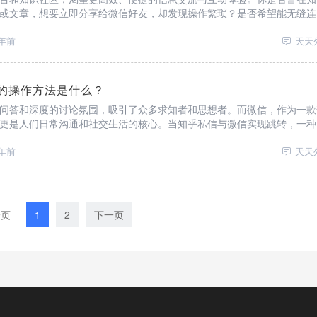
或文章，想要立即分享给微信好友，却发现操作繁琐？是否希望能无缝连
传播和社交的互动更加顺畅？
年前
天天
的操作方法是什么？
问答和深度的讨论氛围，吸引了众多求知者和思想者。而微信，作为一款
更是人们日常沟通和社交生活的核心。当知乎私信与微信实现跳转，一种
。
年前
天天
一页
1
2
下一页