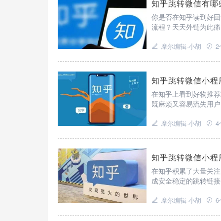
知乎跳转微信有哪
你是否在知乎读到好回
流程？天天外链为此痛
（支持知乎、网页等）
信）、实时点击数据统
摩尔编辑-小胡
知乎跳转微信小程
在知乎上看到好物推荐
既麻烦又容易流失用户
链”这样的合规中转工
端唤起（点击链接后自
摩尔编辑-小胡
知乎跳转微信小程
在知乎积累了大量关注
成安全稳定的跳转链接
长期有效；同时提供详
淀用户，它都能帮助您
摩尔编辑-小胡