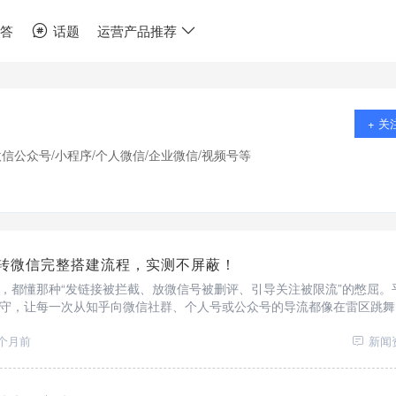
问答
话题
运营产品推荐
+ 关
信公众号/小程序/个人微信/企业微信/视频号等
转微信完整搭建流程，实测不屏蔽！
，都懂那种“发链接被拦截、放微信号被删评、引导关注被限流”的憋屈。
守，让每一次从知乎向微信社群、个人号或公众号的导流都像在雷区跳舞
是为了解决这一系统性难题。智能防红跳转，让知乎无法识别目标为微信
；数据回传，实时监测
1个月前
新闻