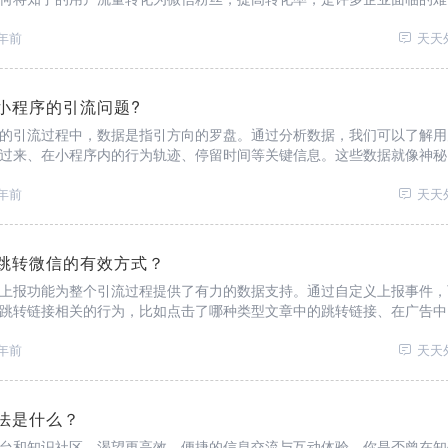
年前
天天
小程序的引流问题?
的引流过程中，数据是指引方向的罗盘。通过分析数据，我们可以了解用
过来、在小程序内的行为轨迹、停留时间等关键信息。这些数据就像神秘
引流策略提供有力依据。如果发现某个知乎话题下的跳转率较低，我们可
话术；如果用户在小程序
年前
天天
跳转微信的有效方式？
上报功能为整个引流过程提供了有力的数据支持。通过自定义上报事件，
跳转链接相关的行为，比如点击了哪种类型文章中的跳转链接、在广告中
则直接反映了引流的效果。根据这些数据，商家可以调整在知乎上的发文
文卡片样式等，增加广告
年前
天天
法是什么？
台和知识社区，渴望更高效、便捷的信息交流与互动体验。你是否曾在知