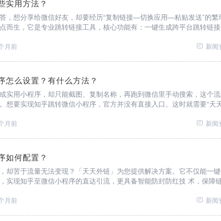
些实用方法？
答，想分享给微信好友，却要经历“复制链接—切换应用—粘贴发送”的繁
点而生，它是专业跳转链接工具，核心功能有：一键生成跨平台跳转链接
、多目标自由配置（可跳转微信个人号、公众号文章、小程序或企业微
计（追踪分享效果）。无论你
2个月前
新闻
序怎么设置？有什么方法？
或实用小程序，却只能截图、复制名称，再跑到微信里手动搜索，这个流
。想要实现知乎跳转微信小程序，官方并没有直接入口。这时就需要“天
具。它提供关键功能：生成跳转链接（将小程序信息封装成可点击链接）
动从知乎跳转到微信
4个月前
新闻
序如何配置？
，却苦于流量无法变现？「天天外链」为您提供解决方案。它不仅能一键
，实现知乎至微信小程序的直达引流，更具备智能防封防红技 术，保障
细的点击数据统计，让您清晰追踪转化效果。无论是推广产品、服务还是
将知乎的高质量流量无
6个月前
新闻