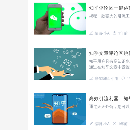
知乎评论区一键跳
揭秘一款强大的引流工
编辑-小A
1年前
知乎文章评论区跳
知乎用户具有高知识水
通过在知乎文章中设置
导至小程序，实现更高
摩尔编辑-小雨
1
高效引流利器！知
通过天天外链，您可以
编辑-小A
1年前