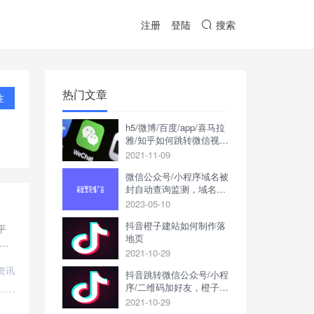
注册
登陆
搜索
热门文章
注
h5/微博/百度/app/喜马拉
雅/知乎如何跳转微信视频
号
2021-11-09
微信公众号/小程序域名被
封自动查询监测，域名被
封立刻短信/邮件通知
2023-05-10
抖音橙子建站如何制作落
平
地页
。
2021-10-29
链
资讯
抖音跳转微信公众号/小程
序/二维码加好友，橙子建
站申请推广落地页链接教
2021-10-29
程