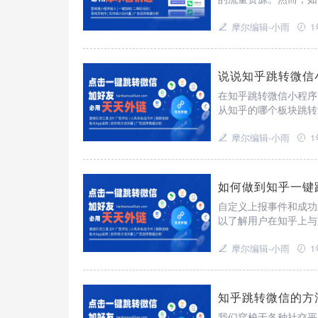
题。
摩尔编辑-小雨
1
说说知乎跳转微信
在知乎跳转微信小程序
从知乎的哪个板块跳转
密码，解开后能为优化
调整在该话题中的引导
摩尔编辑-小雨
1
如何做到知乎一键
自定义上报事件和成功
以了解用户在知乎上与
交互情况等。成功上报
容、广告投放策略、图
摩尔编辑-小雨
1
知乎跳转微信的方
我们穿梭于各种社交平