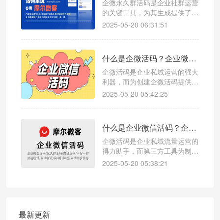
企微永久群活码是企业社群运营
的关键工具，为其生成提供了高
效方案。解决传统痛点的同时，
2025-05-20 06:31:51
以精准数据回传等优势，助力企
业提升竞争力，实现更好发展，
企业应充分利用，在私域运营中
什么是企微活码？企业微信活码如何创建
抢占先机。
企微活码是企业私域运营的强大
利器，而为创建企微活码提供了
便捷且高效的解决方案。它不仅
2025-05-20 05:42:25
解决了传统引流方式的痛点，更
通过精准的数据回传，助力企业
在私域运营的赛道上精准发力，
什么是企业微信活码？企业微信活码制作详细教程
提升竞争力，实现业务的稳步增
长。
企微活码是企业私域流量运营的
得力助手，而第三方工具为制作
活码提供了高效途径。它解决了
2025-05-20 05:38:21
传统引流方式的局限，通过精准
的数据回传，助力企业更好地管
理私域流量，优化策略。企业应
充分利用这一工具，在竞争激烈
的市场中提升运营效率，实现业
最新更新
务增长。