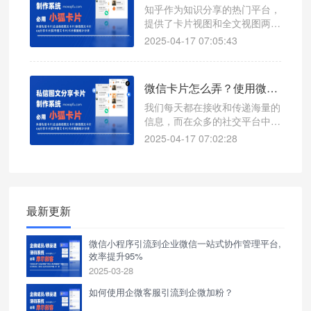
性化的头像和产品介绍，只能显
知乎作为知识分享的热门平台，
示单调的链接网址。这无疑大大
提供了卡片视图和全文视图两种
降低了卡片的吸引力和引流效
内容呈现方式，以满足不同用户
2025-04-17 07:05:43
果。别担心，今天就来为
的阅读需求。同时，借助第三方
工具小狐卡片，用户可以高效创
建知乎卡片视图，提升内容传播
微信卡片怎么弄？使用微信卡片有什么好处？
效果。本文将详细介绍知乎卡片
视图和全文视图的区别，以及如
我们每天都在接收和传递海量的
何利用小狐卡片实现知乎卡片视
信息，而在众多的社交平台中，
图的创建。
微信无疑是占据着举足轻重的地
2025-04-17 07:02:28
位。但你是否想过，如何才能让
自己的微信分享更具吸引力、更
高效呢？微信卡片，或许就是你
一直在寻找的答案。
最新更新
微信小程序引流到企业微信一站式协作管理平台,
效率提升95%
2025-03-28
如何使用企微客服引流到企微加粉？