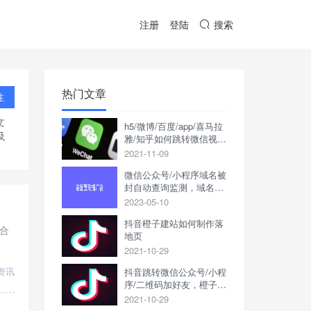
注册
登陆
搜索
热门文章
注
文
h5/微博/百度/app/喜马拉
及
雅/知乎如何跳转微信视频
号
2021-11-09
微信公众号/小程序域名被
封自动查询监测，域名被
封立刻短信/邮件通知
2023-05-10
抖音橙子建站如何制作落
合
地页
2021-10-29
资讯
抖音跳转微信公众号/小程
序/二维码加好友，橙子建
站申请推广落地页链接教
2021-10-29
程