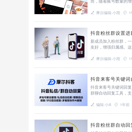
而，随着账号数量的增
竟是什么？该如何实现
摩尔编辑-小雨
1
抖音粉丝群设置进
新成员加入粉丝群，一
友好，增强归属感。这
化奠定良好基础。那么
摩尔编辑-小雨
1
抖音来客号关键词
抖音来客号关键词回复
群聊自动回复工具，支
编辑-小A
1年前
抖音粉丝群自动回