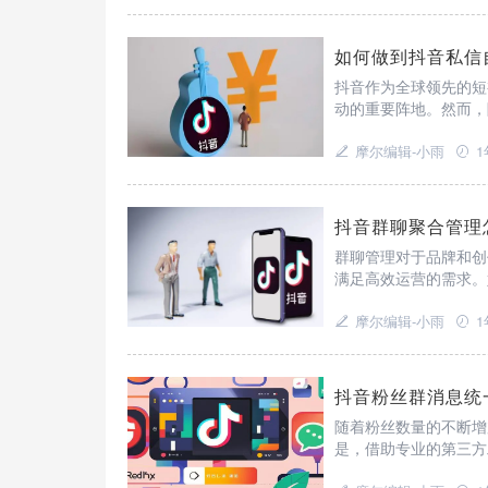
如何做到抖音私信
抖音作为全球领先的短
动的重要阵地。然而，
了许多抖音运营者面临
美的解决方案。
摩尔编辑-小雨
1
抖音群聊聚合管理
群聊管理对于品牌和创
满足高效运营的需求。
提升运营效率和用户体
摩尔编辑-小雨
1
抖音粉丝群消息统
随着粉丝数量的不断增
是，借助专业的第三方
粉丝体验。