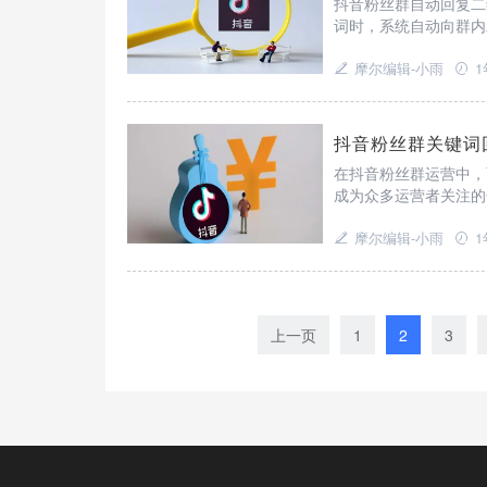
抖音粉丝群自动回复二
词时，系统自动向群内
维码、活动报名二维码
的及时性与准确性。​
摩尔编辑-小雨
1
抖音粉丝群关键词
在抖音粉丝群运营中，
成为众多运营者关注的
能的实现变得轻松又高
摩尔编辑-小雨
1
上一页
1
2
3