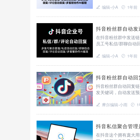
编辑-小A
1年前
抖音粉丝群自动发
在抖音粉丝群中发送链
员工号私信/群聊自动
编辑-小A
1年前
抖音粉丝群自动回
抖音粉丝群自动回复链
发关键词，自动发送预
页，甚至是其他相关的
摩尔编辑-小雨
1
抖音私信聚合管理
在抖音这个拥有庞大用