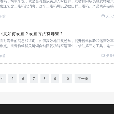
维码，简单来说，就是当有新成员加入粉丝群，或者群内成员触发特定关
发送包含二维码的消息。这个二维码可以是微信群二维码、产品购买链接
等。它能快速引导粉丝进入下一步操作，减少人工回复成本，确保信息传
年前
天天
回复如何设置？设置方法有哪些？
面对海量的消息和咨询，如何高效地回复粉丝，提升粉丝体验和运营效率
焦点。抖音粉丝群关键词自动回复功能应运而生，借助第三方工具，这一
效，为抖音粉丝群运营带来了革命性的改变。
年前
天天
4
5
6
7
8
9
10
下一页