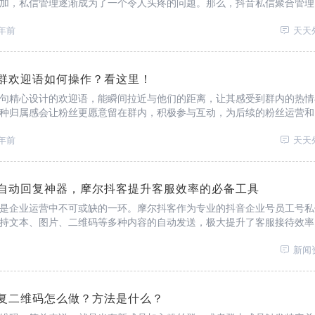
加，私信管理逐渐成为了一个令人头疼的问题。那么，抖音私信聚合管理
呢？
年前
天天
群欢迎语如何操作？看这里！
句精心设计的欢迎语，能瞬间拉近与他们的距离，让其感受到群内的热情
种归属感会让粉丝更愿意留在群内，积极参与互动，为后续的粉丝运营和
，抖音粉丝群设置进群欢迎语如何借助第三方工具来实现呢？
年前
天天
自动回复神器，摩尔抖客提升客服效率的必备工具
是企业运营中不可或缺的一环。摩尔抖客作为专业的抖音企业号员工号私
持文本、图片、二维码等多种内容的自动发送，极大提升了客服接待效率
新闻
复二维码怎么做？方法是什么？