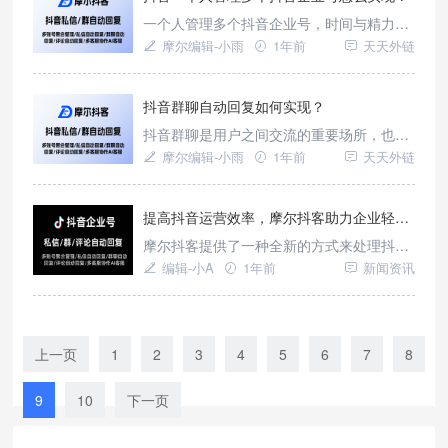
挥出更大的价值。
一个人管理多个抖音企业号，时间与精力的
分配成为首要难题。从内容策划、视频拍摄
摩尔编辑-小雨
1年前
天天外链
与剪辑，到日常发布、评论回复以及数据分
析，每个环节都需要投入大量时间和精力。
多账号并行时，运营者常常顾此失彼，导致
抖音群聊自动回复如何实现？
部分账号更新不及时、互动不积极，进而影
抖音群聊是用户之间交流的重要场所，也是
响账号的活跃度和粉丝粘性。今天，就让我
品牌与粉丝互动的绝佳机会。然而，人工回
摩尔编辑-小雨
1年前
天天外链
们来探讨一下如何借助第三方工具——
复消息往往存在诸多局限性。首先，运营者
无法做到24小时在线，这可能导致用户消息
无法及时得到回复，从而降低用户的满意度
提高抖音运营效率，摩尔抖客助力企业轻松应对私信潮
和忠诚度。其次，面对大量消息，人工回复
摩尔抖客提供了一种全新的方式来处理抖音
容易出现重复性劳动，效率低下且容易出
私信，通过智能卡片式自动回复系统，让您
编辑-小A
1年前
新闻资讯
错。此外，群聊中的问题往往具有一定
的团队更高效地管理客户互动。
上一页
1
2
3
4
5
6
7
8
9
10
下一页