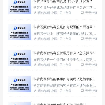
的是，借助专业的第三方工具——摩尔抖
抖音企业号智能回复是什么？如何设置？
客，这一切都可以轻松实现。
抖音企业号已然成为品牌推广与客户互动的
关键阵地。然而，面对海量的用户咨询与互
摩尔编辑-小雨
1年前
天天外链
动需求，企业常常陷入应接不暇的困境。此
时，抖音企业号智能回复功能应运而生，成
为企业高效运营的利器。而借助专业的第三
抖音视频智能客服是如何配置的？看这里！
方工具——摩尔抖客，企业能够轻松解锁智
在抖音平台上，随着粉丝数量的增加，私
能回复的诸多优势，实现营销效率与客户满
信、评论和直播间弹幕的管理逐渐成为一项
摩尔编辑-小雨
1年前
天天外链
意度的双重飞跃。
艰巨的任务。为了提升用户体验和运营效
率，许多创作者和商家开始借助第三方工具
——摩尔抖客来实现智能客服的配置。
抖音商家智能客服管理是什么？怎么操作？
在抖音这样一个热门的社交平台上，商家们
越来越注重与用户之间的互动和沟通。为了
摩尔编辑-小雨
1年前
天天外链
提升用户体验，智能客服管理成为了一种新
的解决方案。借助第三方工具【摩尔抖
客】，我们可以实现抖音商家智能客服管理
抖音商家群智能客服如何实现？超简单的方法来了！
的配置，为用户提供更加便捷和高效的服
抖音商家群是商家与客户直接沟通的重要桥
务。
梁，它承载着客户咨询、产品推广、售后服
摩尔编辑-小雨
1年前
天天外链
务等多重功能。然而，传统的商家群管理方
式存在诸多痛点：一方面，客户问题繁杂多
样，人工客服难以做到实时回复，容易导致
抖音商家评论区智能客服怎么设置？