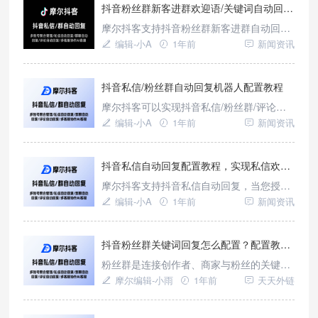
微信。
抖音粉丝群新客进群欢迎语/关键词自动回复配置教程
摩尔抖客支持抖音粉丝群新客进群自动回
复、粉丝在群内发送关键词自动回复，当您
编辑-小A
1年前
新闻资讯
授权您的抖音号后即可轻松实现多个抖音群
自动回复。
抖音私信/粉丝群自动回复机器人配置教程
摩尔抖客可以实现抖音私信/粉丝群/评论区
自动回复，为了方便快速部署多个抖音号，
编辑-小A
1年前
新闻资讯
我们提供了自动回复机器人。抖音自动回复
机器人支持配置欢迎语、关键词回复、兜底
回复等。创建完抖音自动回复机器人后，支
抖音私信自动回复配置教程，实现私信欢迎语以及关键词发送卡片加微。
持多个抖音号快速绑定改机器人，快速实现
摩尔抖客支持抖音私信自动回复，当您授权
自动回复接待客户。一、如何创建抖音私信
您的抖音号后即可轻松实现抖音私信自动回
编辑-小A
1年前
新闻资讯
自动回复机器人？1、进入摩尔
复。
抖音粉丝群关键词回复怎么配置？配置教程在这里！
粉丝群是连接创作者、商家与粉丝的关键纽
带，承载着信息交流、情感维系以及商业转
摩尔编辑-小雨
1年前
天天外链
化的重要使命。然而，随着粉丝群体的不断
壮大，群内消息量呈爆炸式增长，如何高效