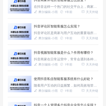
客户流失；另一方面，群内信息杂乱无章，
在抖音这样一个热门的社交平台上，商家们
缺乏有效的分类和整理，使得商家难以从中
越来越重视与用户之间的互动和沟通。为了
摩尔编辑-小雨
1年前
天天外链
挖掘有价值的数据。这些问题严重制约
提升用户体验，智能客服成为了一种新的解
决方案。而借助第三方工具【摩尔抖客】，
我们可以实现在抖音商家评论区设置智能客
抖音评论区智能客服怎么实现？
服，为用户提供更加便捷和高效的服务。
抖音评论区是商家与用户互动的重要场所，
它不仅是用户表达情感、提出建议和疑问的
摩尔编辑-小雨
1年前
天天外链
平台，也是商家展示品牌形象、提升用户满
意度的关键环节。然而，随着抖音用户数量
的不断攀升，评论区的信息量也呈爆发式增
抖音视频智能客服是什么？作用有哪些？
长。商家面临着诸多挑战：一方面，人工客
抖音商家在日常运营中，常常会遇到各种客
服难以实时监控和回复评论，导致用户等待
服相关的问题。首先，用户咨询量巨大，尤
摩尔编辑-小雨
1年前
天天外链
时间过长，从而降低用户满意度；另一
其是在热门视频发布后，短时间内涌入大量
留言和私信咨询，商家难以及时回复，导致
用户体验下降。其次，客服人员需要处理大
使用抖音私信智能客服系统有什么好处？
量重复性问题，如产品信息、购买流程等，
随着用户互动的日益频繁，如何高效地管理
这不仅浪费人力，还容易出现回答不一致的
私信沟通，成为了一个亟待解决的问题。这
摩尔编辑-小雨
1年前
天天外链
情况。此外，商家还需要花费大量时间
时，抖音私信智能客服系统应运而生，它为
用户提供了一种全新的沟通解决方案，而借
助第三方工具【摩尔抖客】，这一系统将发
抖音一个人管理多个抖音企业号怎么实现？