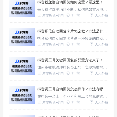
处理这些信息，精准回应粉丝的需求，成为
抖音粉丝群自动回复如何设置？看这里！
众多运营者亟待解决的难题。今天，我们就
每天粉丝群里消息不断，私信也如雪片般飞
来深入探讨摩尔抖客如何凭借抖音粉丝群关
来，如何及时回复每一条消息，避免粉丝的
摩尔编辑-小雨
1年前
天天外链
键词回复功能，为这一困境提供行之有
热情在等待中冷却？又该如何利用高效工具
提升互动效率，实现流量转化呢？今天，我
们就来聊聊摩尔抖客如何帮你解决这些难
抖音私信自动回复卡片怎么做？方法是什么？
题，实现抖音粉丝群自动回复以及认识抖音
抖音私信自动回复卡片是一种预设的自动回
私信自动回复卡片。
复功能，当用户发送私信时，系统会根据预
摩尔编辑-小雨
1年前
天天外链
设规则自动发送一张包含特定信息的卡片。
这种卡片可以包含文本、图片、链接甚至小
程序，为用户提供快速响应和信息传递的新
抖音员工号关键词回复的配置方法来了！超简单！
方式。
如何高效地管理抖音员工号，实现精准的关
键词回复，提升用户互动与转化效率，是许
摩尔编辑-小雨
1年前
天天外链
多运营者面临的难题。别担心，今天就来为
你揭秘抖音员工号关键词回复的奥秘，并介
绍一款强大的第三方工具——摩尔抖客，它
抖音员工号自动回复怎么操作？方法有哪些？
将帮助你轻松应对这一挑战。
在抖音平台上，企业号和员工号的私信管理
一直是运营中的痛点。面对海量的用户咨询
摩尔编辑-小雨
1年前
天天外链
和互动需求，如何高效回复私信、提升用户
体验，成为许多企业亟待解决的问题。幸运